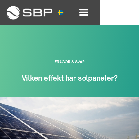
FRÅGOR & SVAR
Vilken effekt har solpaneler?