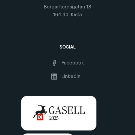
Borgarfjordsgatan 18
164 40, Kista
SOCIAL
Facebook
Linkedin