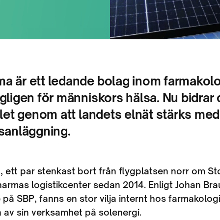
a är ett ledande bolag inom farmakol
gligen för människors hälsa. Nu bidrar
llet genom att landets elnät stärks med
lsanläggning.
, ett par stenkast bort från flygplatsen norr om S
armas logistikcenter sedan 2014. Enligt Johan Bra
 på SBP, fanns en stor vilja internt hos farmakologi
 av sin verksamhet på solenergi.