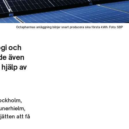
Octapharmas anläggning börjar snart producera sina första kWh. Foto: SBP
ogi och
 de även
 hjälp av
tockholm,
unerhielm,
jätten att få