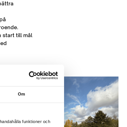
bättra
 på
troende.
start till mål
med
Om
llhandahålla funktioner och