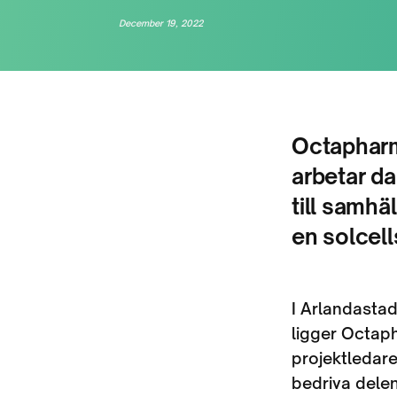
December 19, 2022
Octapharm
arbetar da
till samhä
en solcel
I Arlandastad
ligger Octaph
projektledare
bedriva delen