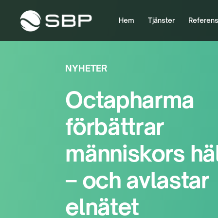
Hem
Tjänster
Referens
NYHETER
Octapharma
förbättrar
människors hä
– och avlastar
elnätet