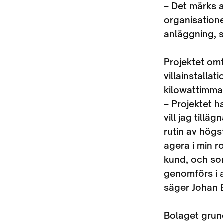
– Det märks a
organisationen
anläggning, 
Projektet omf
villainstalla
kilowattimm
– Projektet ha
vill jag till
rutin av högst
agera i min 
kund, och so
genomförs i al
säger Johan 
Bolaget grund