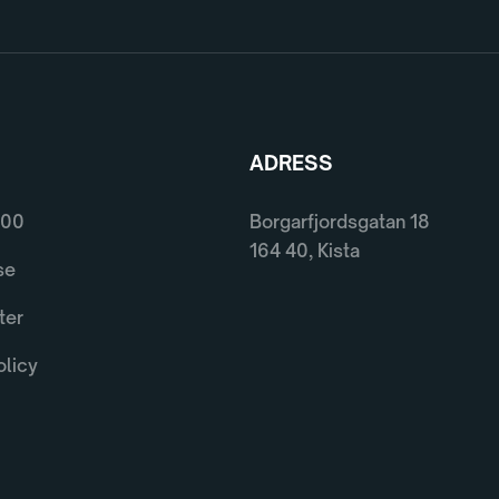
ADRESS
600
Borgarfjordsgatan 18
164 40, Kista
se
ter
olicy