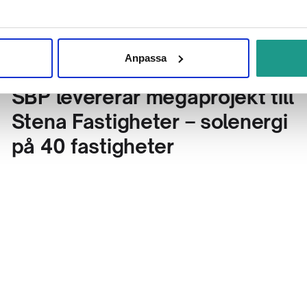
Anpassa
SBP levererar megaprojekt till
Stena Fastigheter – solenergi
på 40 fastigheter