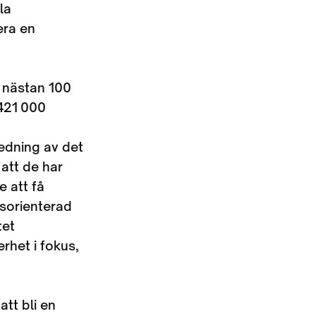
la
era en
r nästan 100
 421 000
ledning av det
 att de har
e att få
gsorienterad
tet
erhet i fokus,
tt bli en