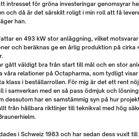
tt intresset för gröna investeringar genomsyrar he
 och då är det särskilt roligt i min roll att få lever
säger han.
attar en 493 kW stor anläggning, vilket motsvara
tioner och beräknas ge en årlig produktion på cirka
ar.
r gått väldigt bra från start till mål och en stor an
ägna våra relationer på Octapharma, som tydligt visar
a klass i beställarrollen. För mig är det ett rent nöj
roll i samverkan med en så pass ödmjuk och lösnin
m dessutom har en samstämmig syn på hur projek
lt från hållbara riktlinjer till teknikval med hög säk
Braunerhielm.
ades i Schweiz 1983 och har sedan dess vuxit till a