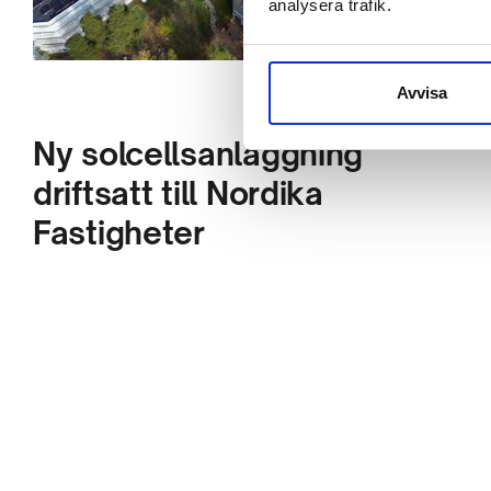
analysera trafik.
Avvisa
Ny solcellsanläggning
driftsatt till Nordika
Fastigheter