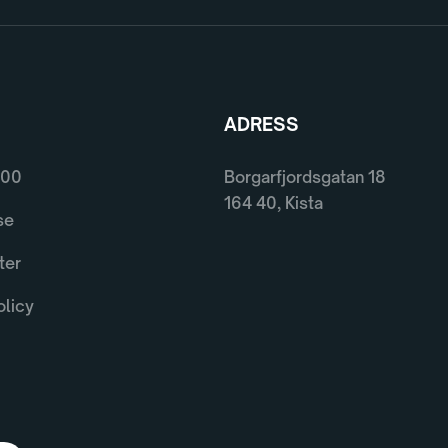
ADRESS
600
Borgarfjordsgatan 18
164 40, Kista
se
ter
olicy