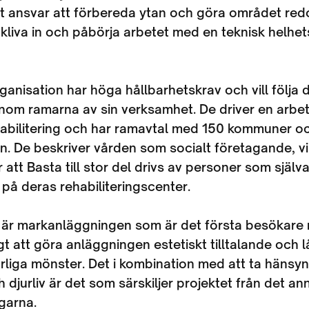
gt ansvar att förbereda ytan och göra området redo 
liva in och påbörja arbetet med en teknisk helhet
anisation har höga hållbarhetskrav och vill följa 
nom ramarna av sin verksamhet. De driver en arbet
abilitering och har ramavtal med 150 kommuner o
n. De beskriver vården som socialt företagande, vi
 att Basta till stor del drivs av personer som själ
g på deras rehabiliteringscenter.
 är markanläggningen som är det första besökare 
igt att göra anläggningen estetiskt tilltalande och l
liga mönster. Det i kombination med att ta hänsyn 
h djurliv är det som särskiljer projektet från det an
garna.