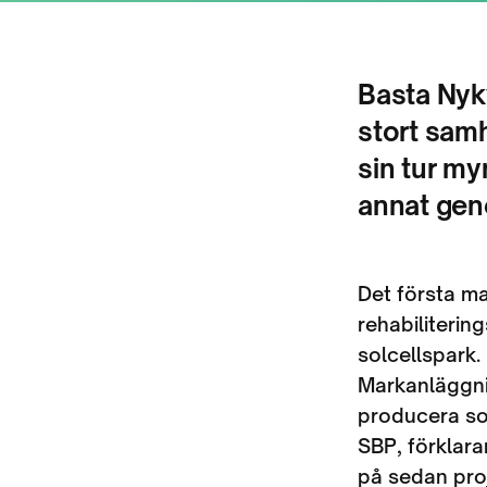
Basta Nykv
stort sam
sin tur my
annat gen
Det första m
rehabiliterin
solcellspark.
Markanläggni
producera so
SBP, förklarar
på sedan proje