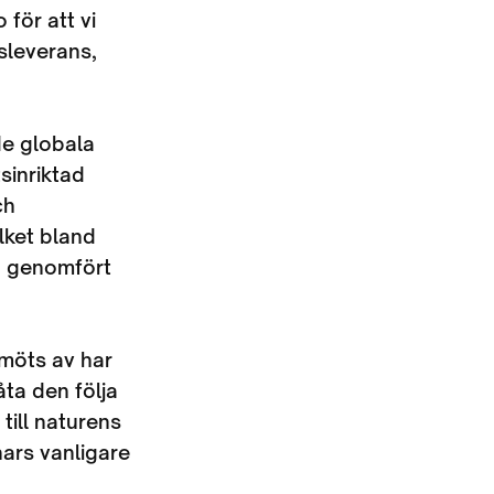
för att vi
sleverans,
de globala
sinriktad
ch
lket bland
va genomfört
möts av har
åta den följa
till naturens
nars vanligare