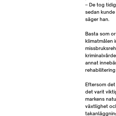
– De tog tidi
sedan kunde k
säger han.
Basta som org
klimatmålen i
missbruksreh
kriminalvårde
annat innebär
rehabiliterin
Eftersom det
det varit vikt
markens natur
växtlighet oc
takanläggnin