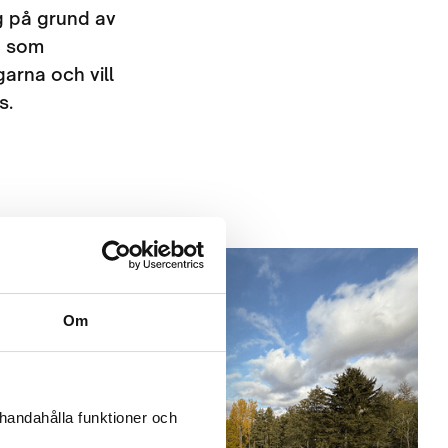
ng på grund av
g som
garna och vill
s.
Om
llhandahålla funktioner och