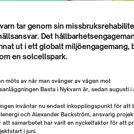
arn tar genom sin missbruksrehabilite
hällsansvar. Det hållbarhetsengageman
nnat ut i ett globalt miljöengagemang, 
om en solcellspark.
an möts av när man svänger av vägen mot
gsanläggningen Basta i Nykvarn är, sedan augusti i 
ngen inväntar nu endast inkopplingspunkt för att 
lenergi och Alexander Backström, ansvarig projek
 att samarbetet har varit en nyckelfaktor för att pro
ktstart i juni.