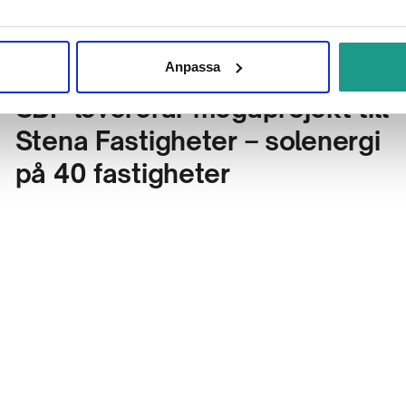
Anpassa
SBP levererar megaprojekt till
Stena Fastigheter – solenergi
på 40 fastigheter