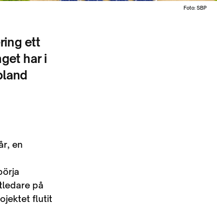
Foto: SBP
ring ett
get har i
bland
år, en
börja
tledare på
jektet flutit