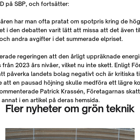
D på SBP, och fortsätter:
åren har man ofta pratat om spotpris kring de hög
t i den debatten varit lätt att missa att det även t
och andra avgifter i det summerade elpriset.
kerade regeringen att den årligt uppräknade energ
 från 2023 års nivåer, vilket nu inte skett. Enligt F
t påverka landets bolag negativt och är kritiska ti
 att en pausad höjning skulle medföra ett lägre k
 kommenterade Patrick Krassén, Företagarnas skatt
 annat i en artikel på deras hemsida.
Fler nyheter om grön teknik