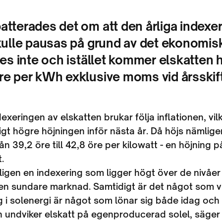
tterades det om att den årliga indexe
kulle pausas på grund av det ekonomisk
des inte och istället kommer elskatten 
re per kWh exklusive moms vid årsskift
exeringen av elskatten brukar följa inflationen, vil
gt högre höjningen inför nästa år. Då höjs nämlige
ån 39,2 öre till 42,8 öre per kilowatt - en höjning p
.
ligen en indexering som ligger högt över de nivåer
 en sundare marknad. Samtidigt är det något som v
g i solenergi är något som lönar sig både idag och 
 undviker elskatt på egenproducerad solel, säge