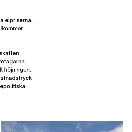
a elpriserna,
illkommer
iskatten
öretagarna
ll höjningen.
ostnadstryck
epolitiska