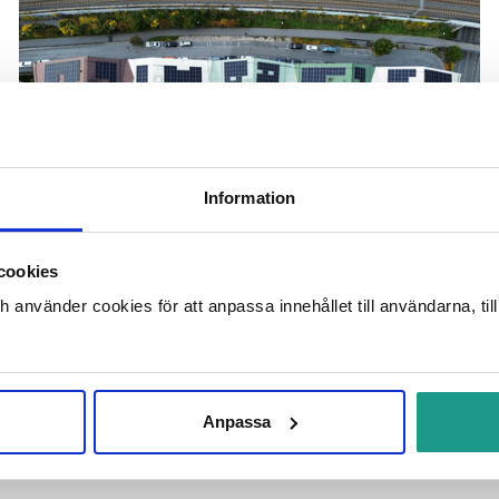
Information
cookies
SBP levererar megaprojekt till
ch använder cookies för att anpassa innehållet till användarna, ti
Stena Fastigheter – solenergi
på 40 fastigheter
Anpassa