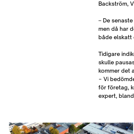
Backström, V
– De senaste 
men då har de
både elskatt 
Tidigare indi
skulle pausas
kommer det at
− Vi bedömde
för företag,
expert, bland