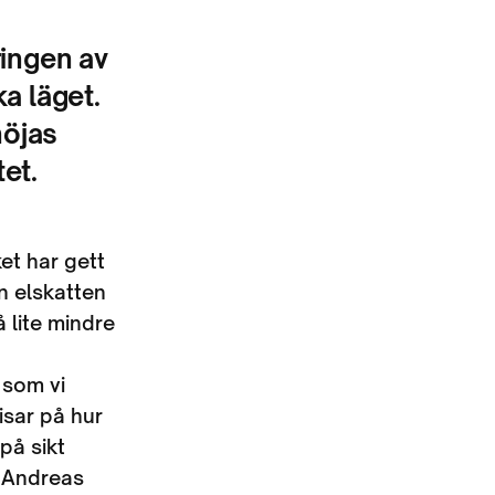
ringen av
a läget.
höjas
et.
ket har gett
n elskatten
å lite mindre
 som vi
isar på hur
på sikt
r Andreas