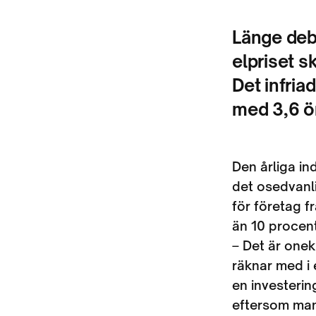
Länge deba
elpriset s
Det infria
med 3,6 ö
Den årliga ind
det osedvanli
för företag fr
än 10 procent
– Det är onek
räknar med i
en investerin
eftersom man