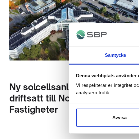
Samtycke
Denna webbplats använder 
Ny solcellsanläggning
Vi respekterar er integritet o
analysera trafik.
driftsatt till Nordika
Fastigheter
Avvisa