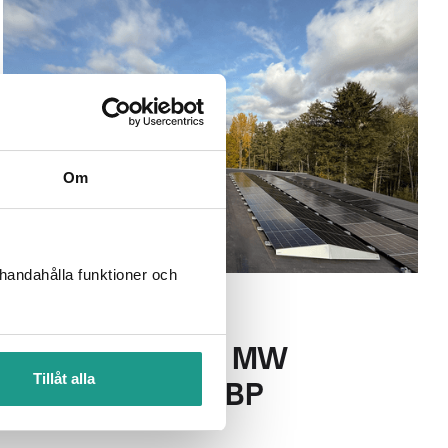
Om
llhandahålla funktioner och
Areim når över 1 MW
Tillåt alla
solenergi med SBP