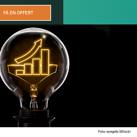
FÅ EN OFFERT
Foto: eyegelb (iStock)